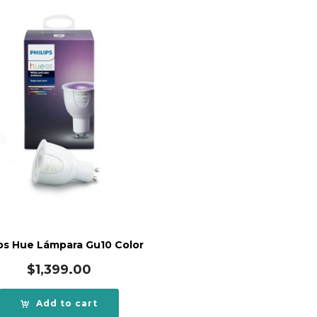
ips Hue Lámpara Gu10 Color
$
1,399.00
Add to cart