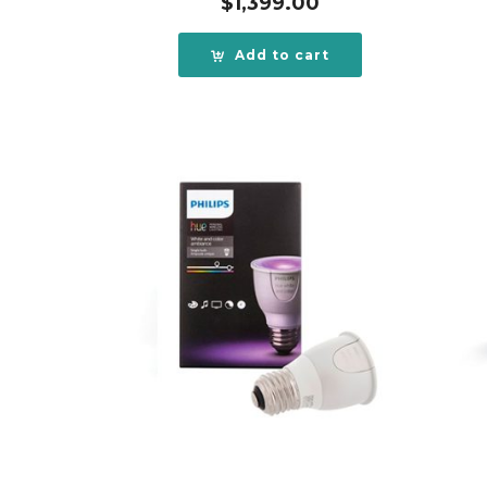
$
1,399.00
Add to cart